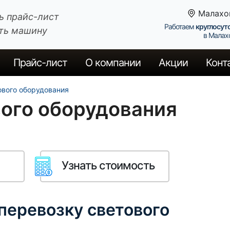
Малахо
ь прайс-лист
Работаем
круглосут
ть машину
в Малах
Прайс
-лист
О компании
Акции
Конт
ового оборудования
ого оборудования
Узнать стоимость
 перевозку светового