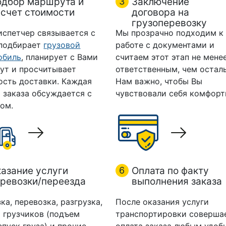
одбор маршрута и
3
Заключение
счет стоимости
договора на
грузоперевозку
испетчер связывается с
Мы прозрачно подходим к
 подбирает
грузовой
работе с документами и
обиль
, планирует с Вами
считаем этот этап не мене
ут и просчитывает
ответственным, чем остал
ость доставки. Каждая
Нам важно, чтобы Вы
 заказа обсуждается с
чувствовали себя комфорт
ом.
азание услуги
6
Оплата по факту
ревозки/переезда
выполнения заказа
ка, перевозка, разгрузка,
После оказания услуги
 грузчиков (подъем
транспортировки соверша
спуск груза) и прочие
оплата заказа любым удоб