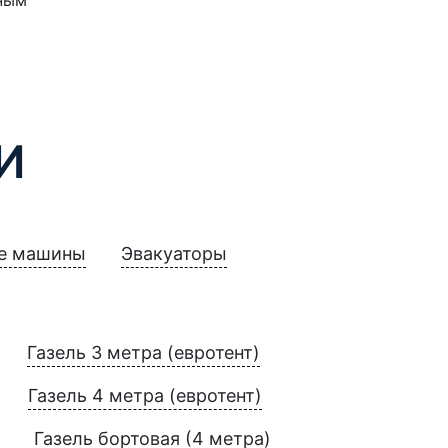
И
е машины
Эвакуаторы
Газель 3 метра (евротент)
Газель 4 метра (евротент)
Газель бортовая (4 метра)