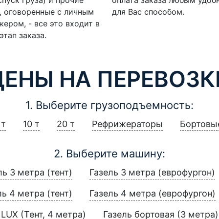
, оговоренные с личным
для Вас способом.
ером, - все это входит в
этап заказа.
ЦЕНЫ НА ПЕРЕВОЗК
1. Выберите грузоподъемность:
 т
10 т
20 т
Рефрижераторы
Бортовы
2. Выберите машину:
ль 3 метра (тент)
Газель 3 метра (еврофургон)
ль 4 метра (тент)
Газель 4 метра (еврофургон)
LUX (Тент, 4 метра)
Газель бортовая (3 метра)