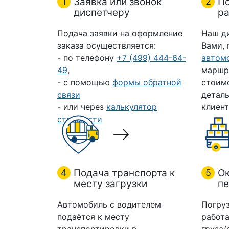
1
Заявка или звонок
2
П
диспетчеру
ра
Подача заявки на оформление
Наш д
заказа осуществляется:
Вами,
- по телефону
+7 (499) 444-64-
автом
49
,
маршр
- с помощью
формы обратной
стоим
связи
деталь
- или через
калькулятор
клиент
стоимости
4
Подача транспорта к
5
Ок
месту загрузки
пе
Автомобиль с водителем
Погруз
подаётся к месту
работа
транспортировки в
груза/