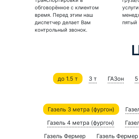
обговорённое с клиентом
услуги
время. Перед этим наш
менедж
диспетчер делает Вам
пятый 
контрольный звонок.
до 1.5 т
3 т
ГАЗон
5
Газель 3 метра (фургон)
Газе
Газель 4 метра (фургон)
Газе
Газель Фермер
Газель Фермер 