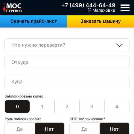
+7 (499) 444-64-49
Малаховка
Скачать прайс-лист
Заказать машину
Что нужно перевезти?
Заблокировано колес
0
1
2
3
4
Руль заблокирован?
КПП заблокирован?
Да
Нет
Да
Нет