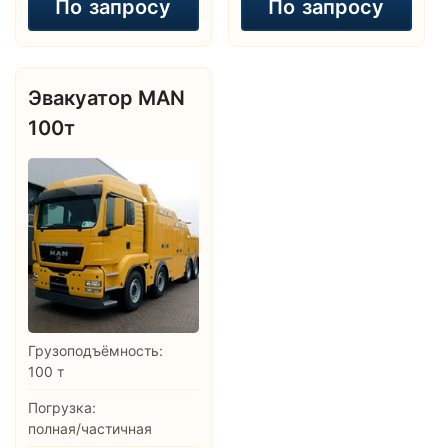
По
запросу
По
запросу
Эвакуатор MAN
100т
Грузоподъёмность:
100 т
Погрузка:
полная/частичная